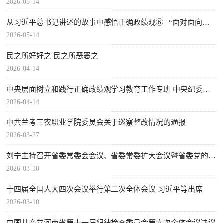
2026-05-14
从习近平总书记讲述的故事中感悟正确政绩观⑥ | “面对面向群众请教、同群众商量”
2026-05-14
民之所好好之 民之所恶恶之
2026-04-14
中央层面树立和践行正确政绩观学习教育工作专班 中央纪委办公厅 公开通报四川省昭觉县、湖北省文化和旅游厅及湖北艺术职业学院 政绩观存在偏差、不顾实际使用财政资金问题
2026-04-14
中共兰考三农职业学院委员会关于巡察整改情况的通报
2026-03-27
刘宁主持召开省委常委会会议、省委常委扩大会议暨省委党的建设工作领导小组会议 认认真真、扎扎实实开展树立和践行正确政绩观学习教育
2026-03-10
十四届全国人大四次会议举行第二次全体会议 习近平等出席
2026-03-10
中国共产党河南省第十一届纪律检查委员会第六次全体会议决议