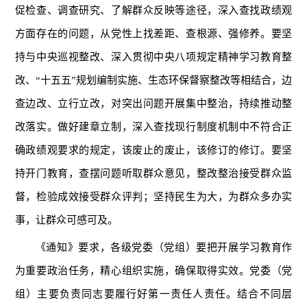
促检查、调查研究、了解群众反映等途径，深入查找政绩观
方面存在的问题，从党性上找差距、查根源、强修养。要坚
持与中央巡视整改、深入贯彻中央八项规定精神学习教育整
改、“十五五”规划编制实施、生态环保督察整改等相结合，边
查边改、立行立改，对突出问题开展集中整治，持续推动整
改落实。做好建章立制，深入查找现行制度机制中不符合正
确政绩观要求的规定，该废止的废止，该修订的修订。要坚
持开门教育，查摆问题听取群众意见，整改整治接受群众监
督，检验成效接受群众评判；坚持民生为大，为群众多办实
事，让群众可感可及。
《通知》要求，各级党委（党组）要把开展学习教育作
为重要政治任务，精心组织实施，确保取得实效。党委（党
组）主要负责同志要履行好第一责任人责任。结合不同层