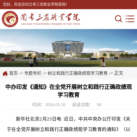
您好，欢迎访问兰考三农职业学院官网！
->
->
-> 正文
首页
专题专栏
树立和践行正确政绩观学习教育
中办印发《通知》在全党开展树立和践行正确政绩观
学习教育
时间：2026-03-26
阅读次数：
94
新华社北京2月23日电 近日，中共中央办公厅印发《关
于在全党开展树立和践行正确政绩观学习教育的通知》（以