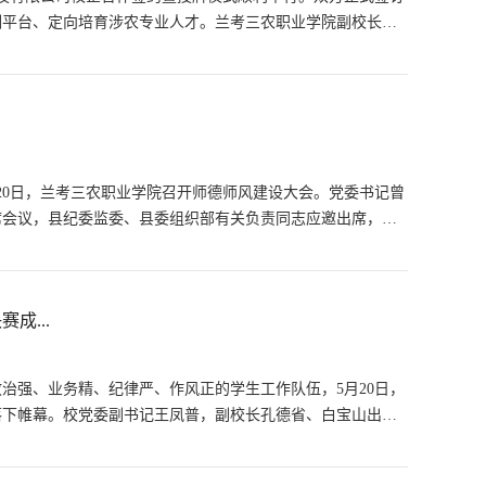
训平台、定向培育涉农专业人才。兰考三农职业学院副校长孔
20日，兰考三农职业学院召开师德师风建设大会。党委书记曾
席会议，县纪委监委、县委组织部有关负责同志应邀出席，全
成...
治强、业务精、纪律严、作风正的学生工作队伍，5月20日，
厅落下帷幕。校党委副书记王凤普，副校长孔德省、白宝山出席