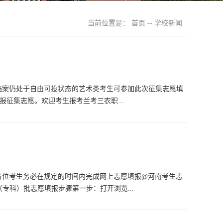
当前位置是：
首页
--
学校新闻
前档案仍处于自由可投状态的艺术类考生可参加此次征集志愿填
.cn）填报征集志愿。欢迎考生报考兰考三农职...
醒各位考生务必在规定的时间内完成网上志愿填报@河南考生志
职（专科）批志愿填报步骤第一步：打开浏览...