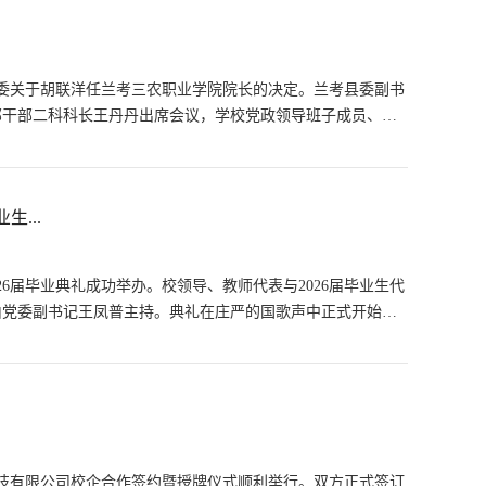
市委关于胡联洋任兰考三农职业学院院长的决定。兰考县委副书
部干部二科科长王丹丹出席会议，学校党政领导班子成员、中
...
26届毕业典礼成功举办。校领导、教师代表与2026届毕业生代
由党委副书记王凤普主持。典礼在庄严的国歌声中正式开始，
科技有限公司校企合作签约暨授牌仪式顺利举行。双方正式签订